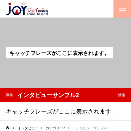
キ
ャ
ッ
チ
フ
レ
ー
ズ
が
こ
こ
に
表
示
さ
れ
ま
す
。
インタビューサンプル2
職業
情報
キャッチフレーズがここに表示されます。
インタビュー
カテゴリー3
インタビューサンプル2